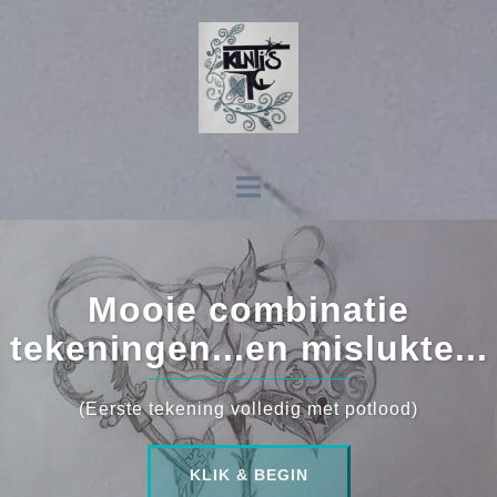
Skip
to
content
Toggle
menu
Mooie combinatie
tekeningen...en mislukte...
(Eerste tekening volledig met potlood)
KLIK & BEGIN