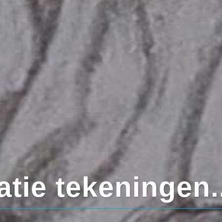
En in gek
ie tekeningen..