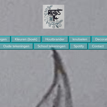
ngen
Kleuren (boek)
Houtbrander
knutselen
Decorat
Oude tekeningen
School tekeningen
Spotify
Contact