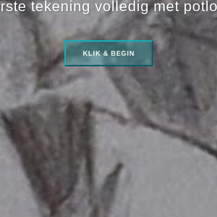
rste tekening volledig met potl
KLIK & BEGIN
KLIK & BEGIN