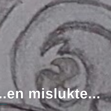
leurde Kleurrijk
.en mislukte...
werkjes en pro