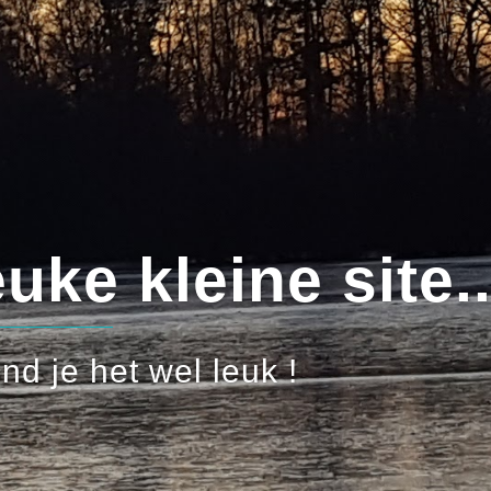
kleine site...!
 het wel leuk !