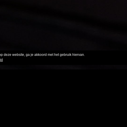
op deze website, ga je akkoord met het gebruik hiervan.
id
en dat ik in school heb moeten maken.
zij in een kader en hing ze op in de klas zodat iedereen ze ko