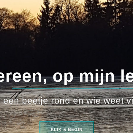
n, op mijn leuke 
beetje rond en wie weet vind je
KLIK & BEGIN