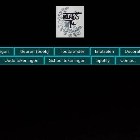
ngen
Kleuren (boek)
Houtbrander
knutselen
Decorat
Oude tekeningen
School tekeningen
Spotify
Contact